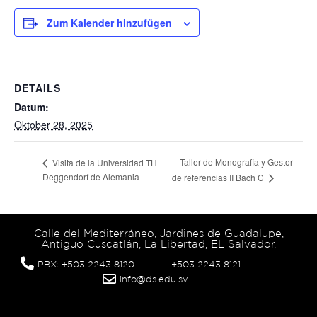
Zum Kalender hinzufügen
DETAILS
Datum:
Oktober 28, 2025
Taller de Monografia y Gestor
Visita de la Universidad TH
Deggendorf de Alemania
de referencias II Bach C
Calle del Mediterráneo, Jardines de Guadalupe,
Antiguo Cuscatlán, La Libertad, EL Salvador.
PBX: +503 2243 8120
+503 2243 8121
info@ds.edu.sv