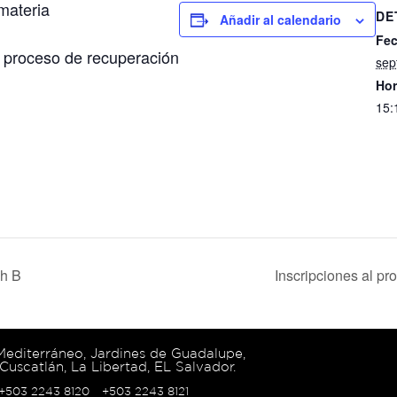
materia
DE
Añadir al calendario
Fec
n proceso de recuperación
sep
Hor
15:
ch B
Inscripciones al p
 Mediterráneo, Jardines de Guadalupe,
Cuscatlán, La Libertad, EL Salvador.
 +503 2243 8120
+503 2243 8121