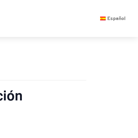
O
Español
ción