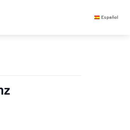
O
Español
nz