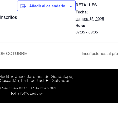
DETALLES
Añadir al calendario
Fecha:
nscritos
octubre 15, 2025
Hora:
07:35 - 09:05
 DE OCTUBRE
Inscripciones al p
 Mediterráneo, Jardines de Guadalupe,
Cuscatlán, La Libertad, EL Salvador.
 +503 2243 8120
+503 2243 8121
info@ds.edu.sv