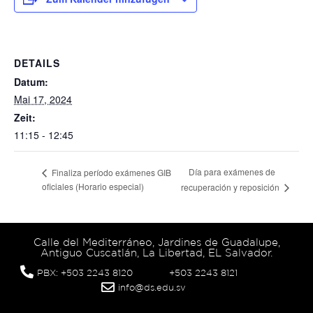
DETAILS
Datum:
Mai 17, 2024
Zeit:
11:15 - 12:45
Día para exámenes de
Finaliza período exámenes GIB
oficiales (Horario especial)
recuperación y reposición
Calle del Mediterráneo, Jardines de Guadalupe,
Antiguo Cuscatlán, La Libertad, EL Salvador.
PBX: +503 2243 8120
+503 2243 8121
info@ds.edu.sv