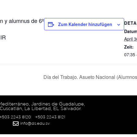
án y alumnus de 6º
DETA
Zum Kalender hinzufügen
Datum
IR
April 
Zeit:
07:35 
Día del Trabajo. Asueto Nacional (Alumnos
 Mediterráneo, Jardines de Guadalupe,
Cuscatlán, La Libertad, EL Salvador.
 +503 2243 8120
+503 2243 8121
info@ds.edu.sv