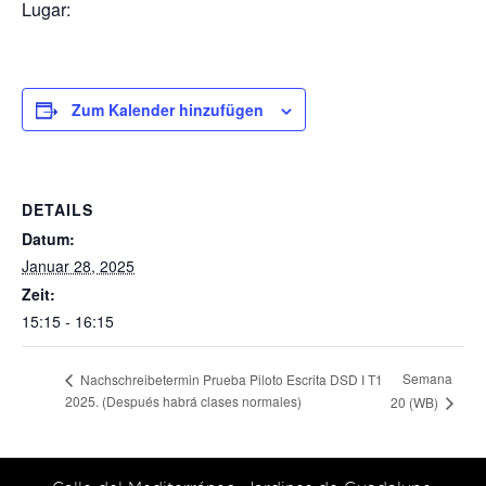
Lugar:
Zum Kalender hinzufügen
DETAILS
Datum:
Januar 28, 2025
Zeit:
15:15 - 16:15
Semana
Nachschreibetermin Prueba Piloto Escrita DSD I T1
2025. (Después habrá clases normales)
20 (WB)