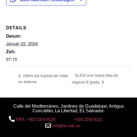
DETAILS
Datum:
Januar 22, 2024
Zeit:
07:15
KLICK una nueva idea de
Ultimo día ingreso de notas
en sistema
negocio 8°grado
Calle del Mediterráneo, Jardines de Guadalupe, Antiguo
Cuscatlán, La Libertad, EL Salvador.
PBX: +503 2243 8120
+503 2243 8121
info@ds.edu.sv