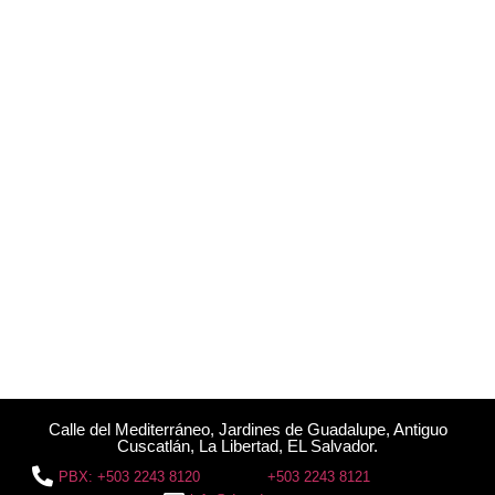
Calle del Mediterráneo, Jardines de Guadalupe, Antiguo
Cuscatlán, La Libertad, EL Salvador.
PBX: +503 2243 8120
+503 2243 8121