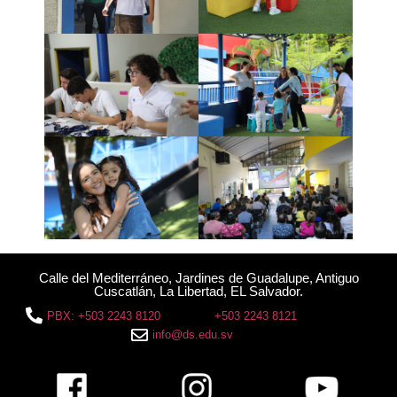
Calle del Mediterráneo, Jardines de Guadalupe, Antiguo
Cuscatlán, La Libertad, EL Salvador.
PBX: +503 2243 8120
+503 2243 8121
info@ds.edu.sv