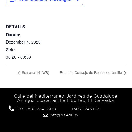
DETAILS
Datum:
Dezember 4, 2023
Zeit:
08:20 - 09:50
Semana 16 (WB)
Reunión Consejo de Padres de familia
Calle del Mediterráneo, Jardines de Guadalupe,
Antiguo Cuscatlán, La Libertad, EL Salvador.
PBX: +503 2243 8120
+503 2243 8121
info@ds.edu.sv