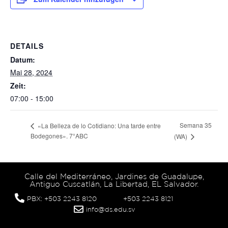
DETAILS
Datum:
Mai 28, 2024
Zeit:
07:00 - 15:00
Semana 35
«La Belleza de lo Cotidiano: Una tarde entre
Bodegones». 7°ABC
(WA)
Calle del Mediterráneo, Jardines de Guadalupe,
Antiguo Cuscatlán, La Libertad, EL Salvador.
PBX: +503 2243 8120
+503 2243 8121
info@ds.edu.sv