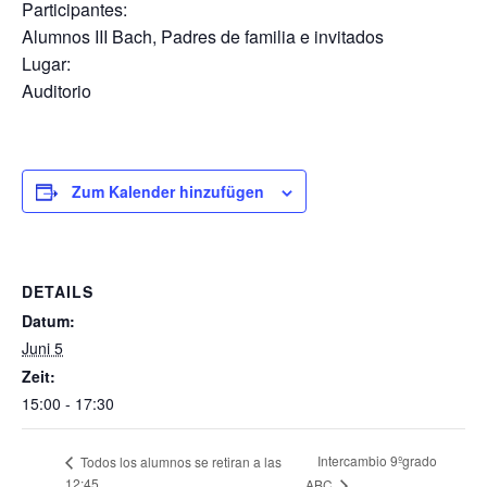
Participantes:
Alumnos III Bach, Padres de familia e invitados
Lugar:
Auditorio
Zum Kalender hinzufügen
DETAILS
Datum:
Juni 5
Zeit:
15:00 - 17:30
Intercambio 9ºgrado
Todos los alumnos se retiran a las
12:45
ABC