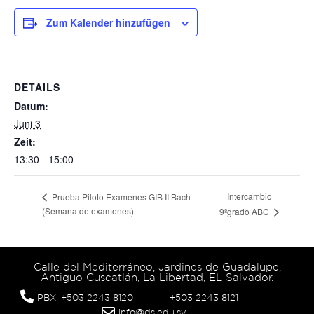
Zum Kalender hinzufügen
DETAILS
Datum:
Juni 3
Zeit:
13:30 - 15:00
Intercambio
Prueba Piloto Examenes GIB II Bach
(Semana de examenes)
9ºgrado ABC
Calle del Mediterráneo, Jardines de Guadalupe,
Antiguo Cuscatlán, La Libertad, EL Salvador.
PBX: +503 2243 8120
+503 2243 8121
info@ds.edu.sv