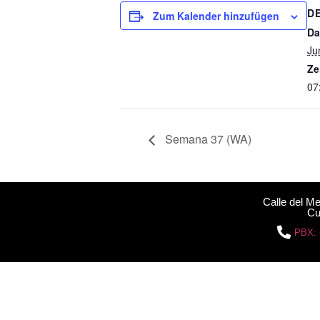
D
Zum Kalender hinzufügen
Da
Ju
Ze
07
Semana 37 (WA)
Calle del M
Cu
PBX: 