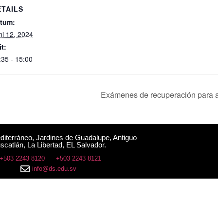
ETAILS
tum:
ni 12, 2024
it:
:35 - 15:00
Exámenes de recuperación para a
editerráneo, Jardines de Guadalupe, Antiguo
scatlán, La Libertad, EL Salvador.
+503 2243 8120
+503 2243 8121
info@ds.edu.sv