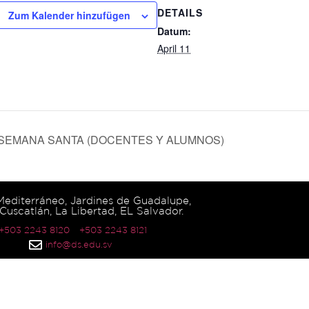
DETAILS
Zum Kalender hinzufügen
Datum:
April 11
SEMANA SANTA (DOCENTES Y ALUMNOS)
 Mediterráneo, Jardines de Guadalupe,
Cuscatlán, La Libertad, EL Salvador.
 +503 2243 8120
+503 2243 8121
info@ds.edu.sv