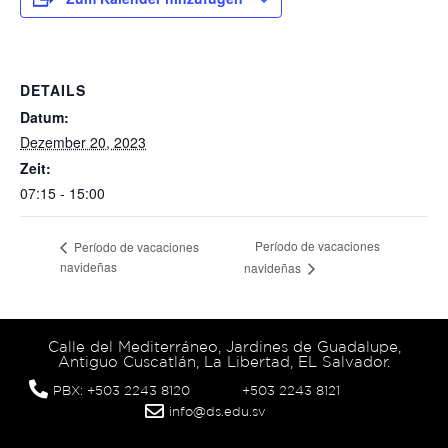
DETAILS
Datum:
Dezember 20, 2023
Zeit:
07:15 - 15:00
Período de vacaciones
Período de vacaciones
navideñas
navideñas
Calle del Mediterráneo, Jardines de Guadalupe,
Antiguo Cuscatlán, La Libertad, EL Salvador.
PBX: +503 2243 8120
+503 2243 8121
info@ds.edu.sv