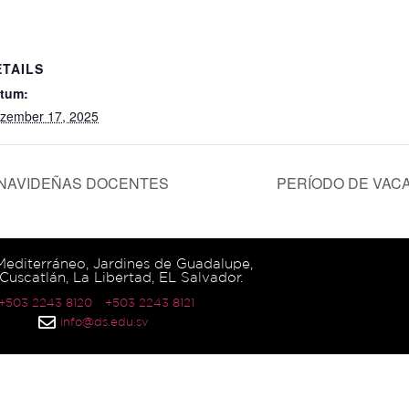
ETAILS
tum:
zember 17, 2025
 NAVIDEÑAS DOCENTES
PERÍODO DE VAC
 Mediterráneo, Jardines de Guadalupe,
Cuscatlán, La Libertad, EL Salvador.
 +503 2243 8120
+503 2243 8121
info@ds.edu.sv