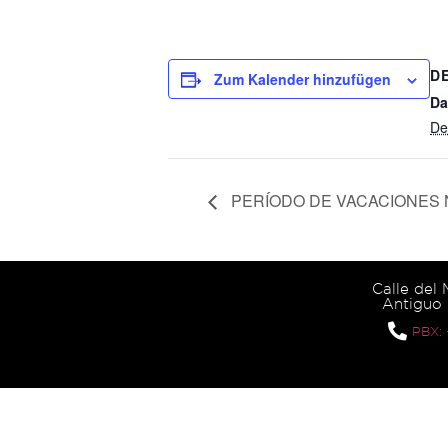
D
Zum Kalender hinzufügen
Da
De
PERÍODO DE VACACIONES
Calle del
Antiguo 
PBX: