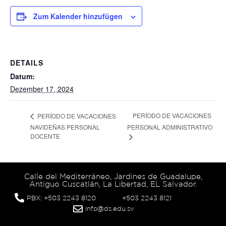
Zum Kalender hinzufügen
DETAILS
Datum:
Dezember 17, 2024
PERÍODO DE VACACIONES
PERÍODO DE VACACIONES
NAVIDEÑAS PERSONAL
PERSONAL ADMINISTRATIVO
DOCENTE
Calle del Mediterráneo, Jardines de Guadalupe,
Antiguo Cuscatlán, La Libertad, EL Salvador.
PBX: +503 2243 8120
+503 2243 8121
info@ds.edu.sv