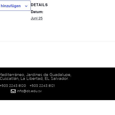
DETAILS
 hinzufügen
Datum:
Juni 25
 Mediterráneo, Jardines de Guadalupe,
Cuscatlán, La Libertad, EL Salvador.
 +503 2243 8120
+503 2243 8121
info@ds.edu.sv