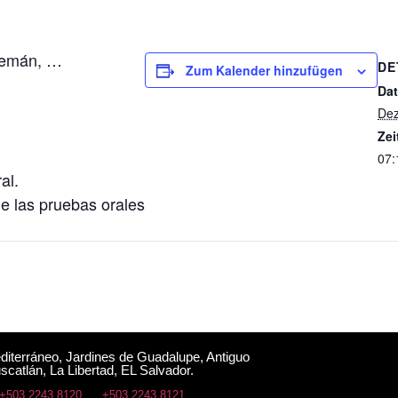
lemán, …
DE
Zum Kalender hinzufügen
Da
Dez
Zei
07:
al.
de las pruebas orales
editerráneo, Jardines de Guadalupe, Antiguo
scatlán, La Libertad, EL Salvador.
+503 2243 8120
+503 2243 8121