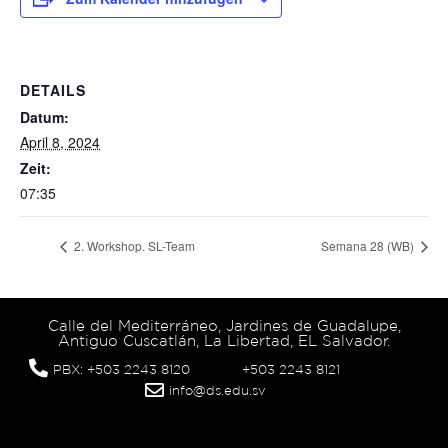
DETAILS
Datum:
April 8, 2024
Zeit:
07:35
2. Workshop. SL-Team
Semana 28 (WB)
Calle del Mediterráneo, Jardines de Guadalupe,
Antiguo Cuscatlán, La Libertad, EL Salvador.
PBX: +503 2243 8120
+503 2243 8121
info@ds.edu.sv