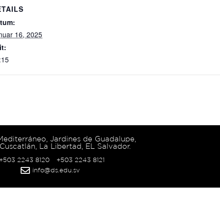
ETAILS
tum:
nuar 16, 2025
it:
:15
 Mediterráneo, Jardines de Guadalupe,
Cuscatlán, La Libertad, EL Salvador.
 +503 2243 8120
+503 2243 8121
info@ds.edu.sv