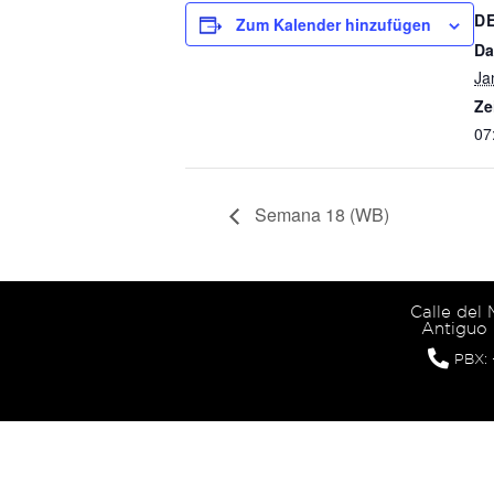
D
Zum Kalender hinzufügen
Da
Ja
Ze
07
Semana 18 (WB)
Calle del
Antiguo 
PBX: