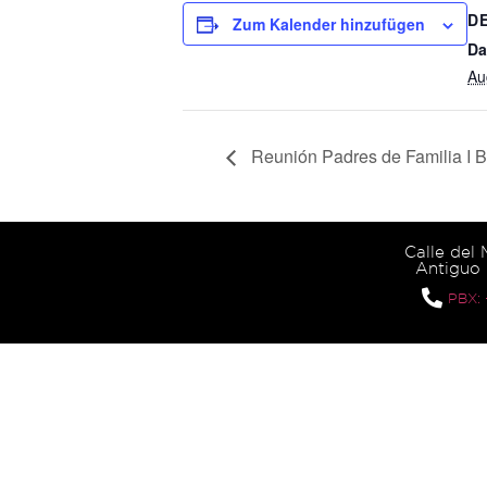
D
Zum Kalender hinzufügen
Da
Au
Reunión Padres de Familia I
Calle del
Antiguo 
PBX: