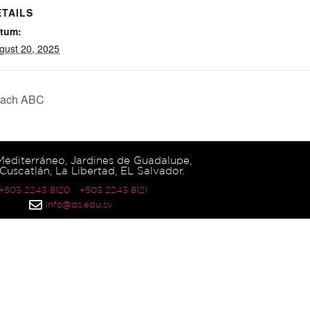
ETAILS
tum:
gust 20, 2025
 Bach ABC
 Mediterráneo, Jardines de Guadalupe,
Cuscatlán, La Libertad, EL Salvador.
 +503 2243 8120
+503 2243 8121
info@ds.edu.sv