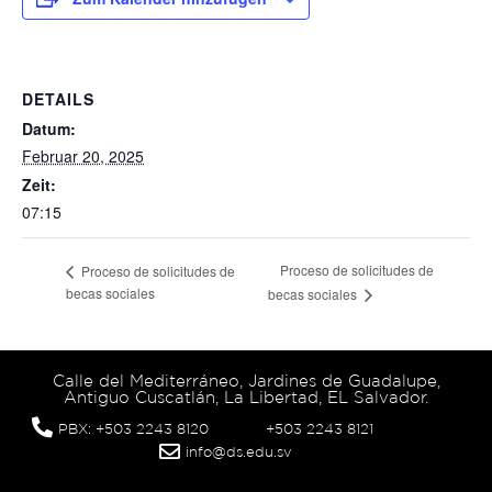
DETAILS
Datum:
Februar 20, 2025
Zeit:
07:15
Proceso de solicitudes de
Proceso de solicitudes de
becas sociales
becas sociales
Calle del Mediterráneo, Jardines de Guadalupe,
Antiguo Cuscatlán, La Libertad, EL Salvador.
PBX: +503 2243 8120
+503 2243 8121
info@ds.edu.sv