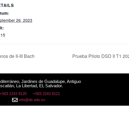
ETAILS
tum:
ptember 26, 2023
it:
:15
os de II-III Bach
Prueba Piloto DSD II T1 2
editerráneo, Jardines de Guadalupe, Antiguo
scatlán, La Libertad, EL Salvador.
+503 2243 8120
+503 2243 8121
info@ds.edu.sv