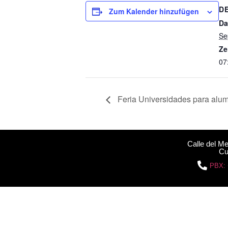
D
Zum Kalender hinzufügen
Da
Se
Ze
07
Feria Universidades para alumn
Calle del M
Cu
PBX: 