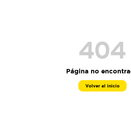
404
Página no encontr
Volver al inicio