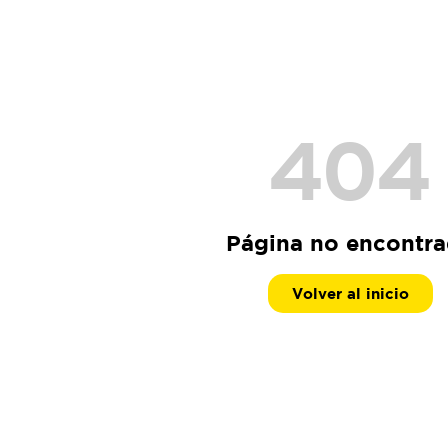
404
Página no encontr
Volver al inicio