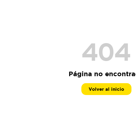
404
Página no encontr
Volver al inicio