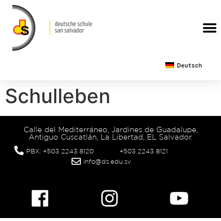
Deutsch
Schulleben
Calle del Mediterráneo, Jardines de Guadalupe,
Antiguo Cuscatlán, La Libertad, EL Salvador.
PBX: +503 2243 8120
+503 2243 8121
info@ds.edu.sv