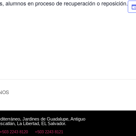
os, alumnos en proceso de recuperación o reposición.
NOS
editerráneo, Jardines de Guadalupe, Antiguo
scatlán, La Libertad, EL Salvador.
+503 2243 8120
+503 2243 8121