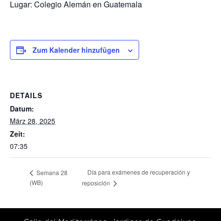
Lugar: Colegio Alemán en Guatemala
Zum Kalender hinzufügen
DETAILS
Datum:
März 28, 2025
Zeit:
07:35
Día para exámenes de recuperación y
Semana 28
(WB)
reposición