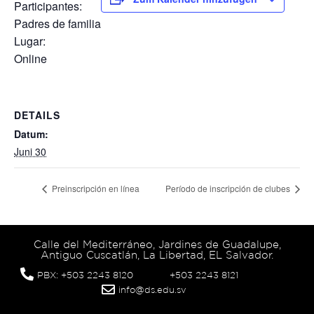
Participantes:
Padres de familia
Lugar:
Online
DETAILS
Datum:
Juni 30
Preinscripción en línea
Período de inscripción de clubes
Calle del Mediterráneo, Jardines de Guadalupe,
Antiguo Cuscatlán, La Libertad, EL Salvador.
PBX: +503 2243 8120
+503 2243 8121
info@ds.edu.sv