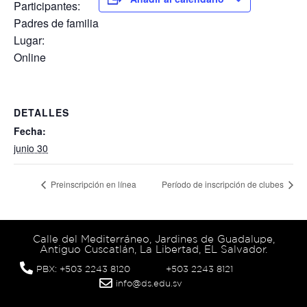
Participantes:
Padres de familia
Lugar:
Online
DETALLES
Fecha:
junio 30
Preinscripción en línea
Período de inscripción de clubes
Calle del Mediterráneo, Jardines de Guadalupe,
Antiguo Cuscatlán, La Libertad, EL Salvador.
PBX: +503 2243 8120
+503 2243 8121
info@ds.edu.sv