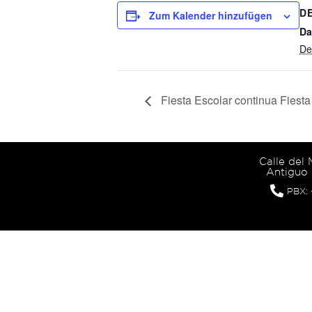
D
Zum Kalender hinzufügen
Da
De
Fiesta Escolar continua Fiesta
Calle del
Antiguo 
PBX: