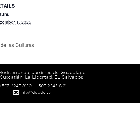
ETAILS
tum:
zember 1, 2025
 de las Culturas
 Mediterráneo, Jardines de Guadalupe,
Cuscatlán, La Libertad, EL Salvador.
 +503 2243 8120
+503 2243 8121
info@ds.edu.sv