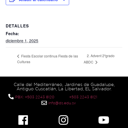
DETALLES
Fecha:
diciembre 1, 2025
2. Advent 2ºgrado
Fiesta Escolar continua Fiesta de las
Culturas
ABDC
Calle del Mediterráneo, Jardines de Guadalupe,
Antiguo Cuscatlán, La Libertad, EL Salvador.
PBX: +503 2243 8120
+503 2243 8121
info@ds.edu.sv