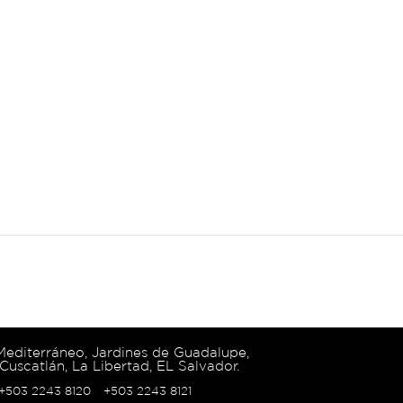
 Mediterráneo, Jardines de Guadalupe,
Cuscatlán, La Libertad, EL Salvador.
 +503 2243 8120
+503 2243 8121