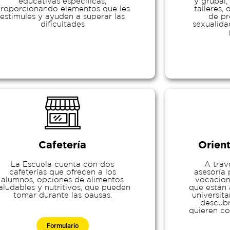
educativas específicas,
y grupal,
roporcionando elementos que les
talleres,
estimules y ayuden a superar las
de pr
dificultades
sexualida
Cafetería
Orien
La Escuela cuenta con dos
A trav
cafeterías que ofrecen a los
asesoría 
alumnos, opciones de alimentos
vocacion
aludables y nutritivos, que pueden
que están 
tomar durante las pausas.
universita
descubr
quieren co
Formulario