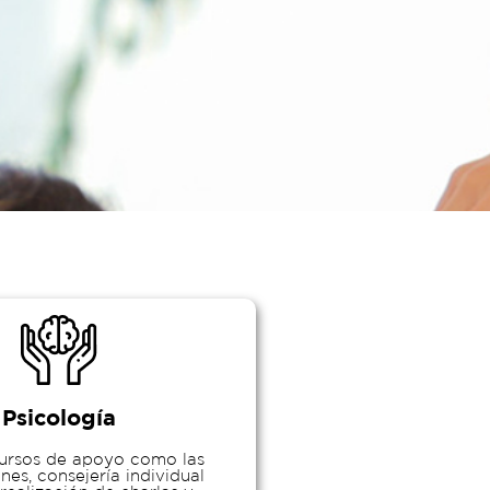
Psicología
cursos de apoyo como las
nes, consejería individual