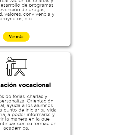
 realización de charlas y
 desarrollo de programas
evención de drogas,
d, valores, convivencia y
proyectos, etc.
Ver más
tación vocacional
és de ferias, charlas y
personaliza, Orientación
al, ayuda a los alumnos
a punto de iniciar su vida
ria, a poder informarse y
ir la manera en la que
ntinuar con su formación
académica.