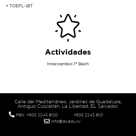
• TOEFL-iBT
Actividades
Intercambio 1° Bach
Calle del Mediterráneo, Jardines de Guadalupe,
Antiguo Cuscatlán, La Libertad, EL Salvador.
PBX: +503 2243 8120
+503 2243 8121
info@ds.edu.sv