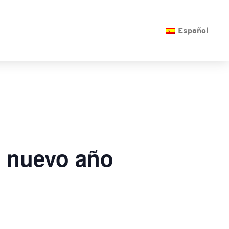
O
Español
l nuevo año