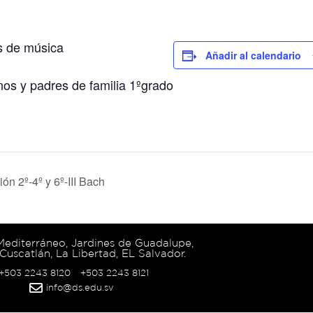
s de música
Añadir al calendario
nos y padres de familia 1ºgrado
n 2º-4º y 6º-III Bach
 Mediterráneo, Jardines de Guadalupe,
Cuscatlán, La Libertad, EL Salvador.
 +503 2243 8120
+503 2243 8121
info@ds.edu.sv