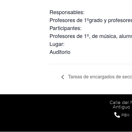
Responsables:
Profesores de 1ºgrado y profesore
Participantes:
Profesores de 1º, de música, alum
Lugar:
Auditorio
Tareas de encargados de secció
Calle del
Antiguo 
PBX: