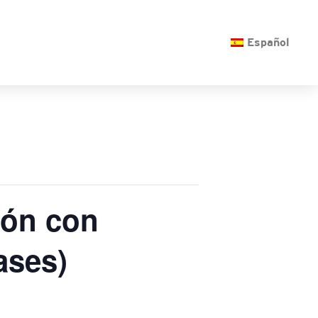
O
Español
ión con
ases)