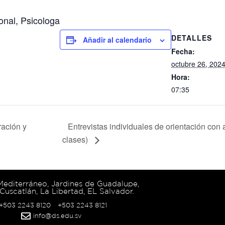
onal, Psicologa
DETALLES
Añadir al calendario
Fecha:
octubre 26, 202
Hora:
07:35
ación y
Entrevistas individuales de orientación con
clases)
 Mediterráneo, Jardines de Guadalupe,
Cuscatlán, La Libertad, EL Salvador.
 +503 2243 8120
+503 2243 8121
info@ds.edu.sv