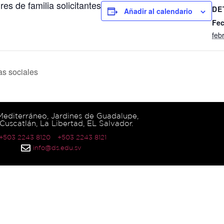
es de familia solicitantes
DE
Añadir al calendario
Fec
feb
as sociales
 Mediterráneo, Jardines de Guadalupe,
Cuscatlán, La Libertad, EL Salvador.
 +503 2243 8120
+503 2243 8121
info@ds.edu.sv