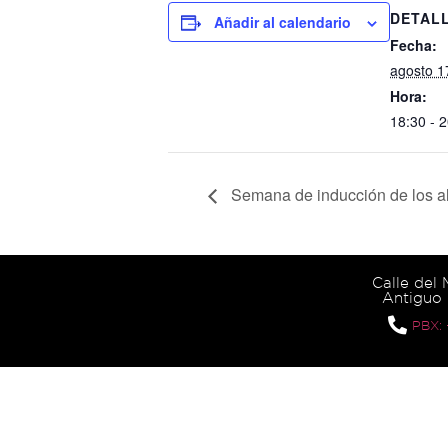
DETAL
Añadir al calendario
Fecha:
agosto 1
Hora:
18:30 - 
Semana de inducción de los al
Calle del
Antiguo 
PBX: