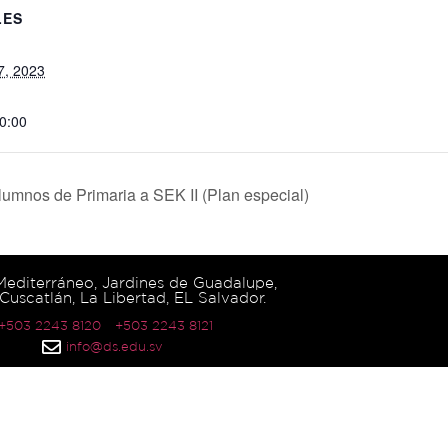
LES
7, 2023
20:00
umnos de Primaria a SEK II (Plan especial)
 Mediterráneo, Jardines de Guadalupe,
Cuscatlán, La Libertad, EL Salvador.
 +503 2243 8120
+503 2243 8121
info@ds.edu.sv