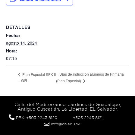
DETALLES
Fecha:
agosto 14, 2024
Hora:
07:15
Días de inducción alumnos de Primaria
Plan Especial SEK II
+ GIB
(Plan Especial)
Calle del Mediterráneo, Jardines de Guadalupe,
Antiguo Cuscatlán, La Libertad, EL Salvador.
PBX: +503 2243 8120
+503 2243 8121
info@ds.edu.sv