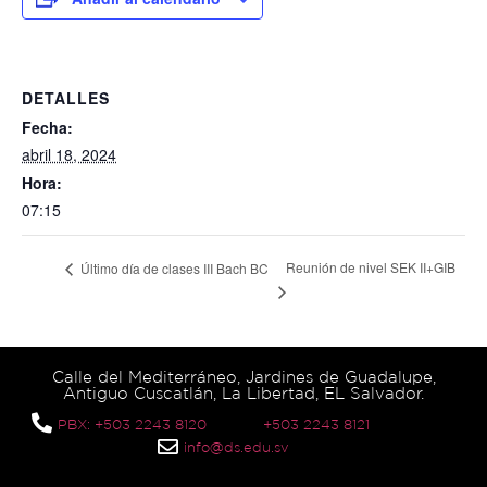
DETALLES
Fecha:
abril 18, 2024
Hora:
07:15
Reunión de nivel SEK II+GIB
Último día de clases III Bach BC
Calle del Mediterráneo, Jardines de Guadalupe,
Antiguo Cuscatlán, La Libertad, EL Salvador.
PBX: +503 2243 8120
+503 2243 8121
info@ds.edu.sv