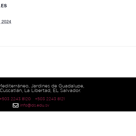
LES
, 2024
 Mediterráneo, Jardines de Guadalupe,
Cuscatlán, La Libertad, EL Salvador.
 +503 2243 8120
+503 2243 8121
info@ds.edu.sv