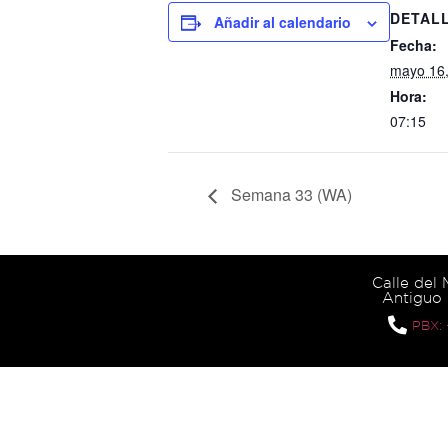
DETAL
Añadir al calendario
Fecha:
mayo 16
Hora:
07:15
Semana 33 (WA)
Calle del
Antiguo 
PBX: