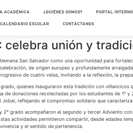
A ACADÉMICA
¿QUIÉNES SOMOS?
PORTAL INTERN
CALENDARIO ESCOLAR
CONTÁCTANOS
: celebra unión y tradic
a Alemana San Salvador como una oportunidad para fortalec
a celebración, de origen europeo y profundamente arraigada
ogresivo de cuatro velas, invitando a la reflexión, la prepa
° grado, quienes inauguraron esta tradición con villancico
ega de donaciones recolectadas por los estudiantes de 1° y 
l Jobal, reflejando el compromiso solidario que caracteriz
° y 2° grado acompañaron el segundo y tercer Adviento con
tas actividades permitieron compartir, desde edades tempr
nvivencia y el sentido de pertenencia.