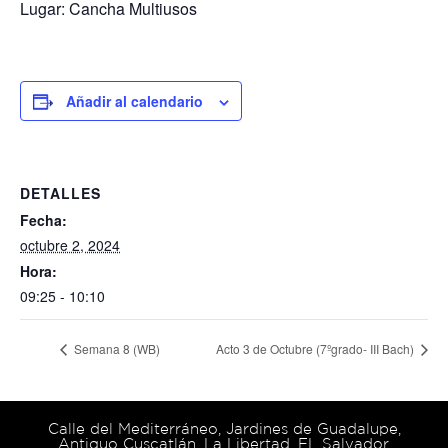
Lugar: Cancha Multiusos
Añadir al calendario
DETALLES
Fecha:
octubre 2, 2024
Hora:
09:25 - 10:10
Semana 8 (WB)
Acto 3 de Octubre (7ºgrado- III Bach)
Calle del Mediterráneo, Jardines de Guadalupe,
Antiguo Cuscatlán, La Libertad, EL Salvador.