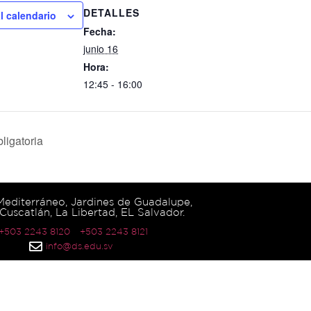
DETALLES
l calendario
Fecha:
junio 16
Hora:
12:45 - 16:00
ligatoria
 Mediterráneo, Jardines de Guadalupe,
Cuscatlán, La Libertad, EL Salvador.
 +503 2243 8120
+503 2243 8121
info@ds.edu.sv