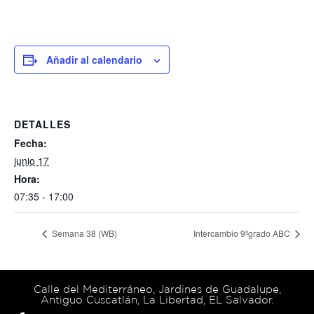
Añadir al calendario
DETALLES
Fecha:
junio 17
Hora:
07:35 - 17:00
Semana 38 (WB)
Intercambio 9ºgrado ABC
Calle del Mediterráneo, Jardines de Guadalupe,
Antiguo Cuscatlán, La Libertad, EL Salvador.