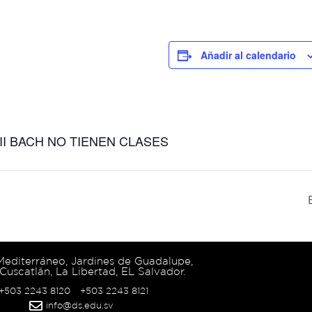
Añadir al calendario
II BACH NO TIENEN CLASES
 Mediterráneo, Jardines de Guadalupe,
Cuscatlán, La Libertad, EL Salvador.
 +503 2243 8120
+503 2243 8121
info@ds.edu.sv