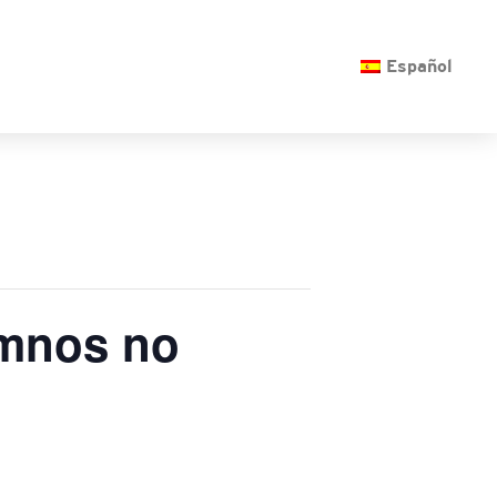
O
Español
umnos no